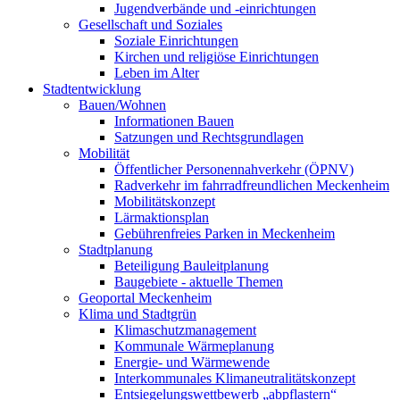
Jugendverbände und -einrichtungen
Gesellschaft und Soziales
Soziale Einrichtungen
Kirchen und religiöse Einrichtungen
Leben im Alter
Stadtentwicklung
Bauen/Wohnen
Informationen Bauen
Satzungen und Rechtsgrundlagen
Mobilität
Öffentlicher Personennahverkehr (ÖPNV)
Radverkehr im fahrradfreundlichen Meckenheim
Mobilitätskonzept
Lärmaktionsplan
Gebührenfreies Parken in Meckenheim
Stadtplanung
Beteiligung Bauleitplanung
Baugebiete - aktuelle Themen
Geoportal Meckenheim
Klima und Stadtgrün
Klimaschutzmanagement
Kommunale Wärmeplanung
Energie- und Wärmewende
Interkommunales Klimaneutralitätskonzept
Entsiegelungswettbewerb „abpflastern“