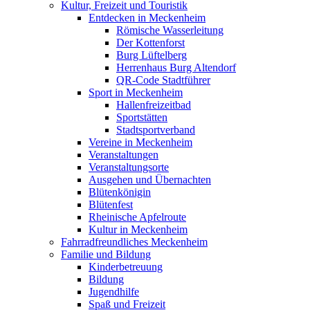
Kultur, Freizeit und Touristik
Entdecken in Meckenheim
Römische Wasserleitung
Der Kottenforst
Burg Lüftelberg
Herrenhaus Burg Altendorf
QR-Code Stadtführer
Sport in Meckenheim
Hallenfreizeitbad
Sportstätten
Stadtsportverband
Vereine in Meckenheim
Veranstaltungen
Veranstaltungsorte
Ausgehen und Übernachten
Blütenkönigin
Blütenfest
Rheinische Apfelroute
Kultur in Meckenheim
Fahrradfreundliches Meckenheim
Familie und Bildung
Kinderbetreuung
Bildung
Jugendhilfe
Spaß und Freizeit