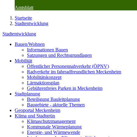
Amtsblatt
Startseite
Stadtentwicklung
Stadtentwicklung
Bauen/Wohnen
Informationen Bauen
Satzungen und Rechtsgrundlagen
Mobilität
Öffentlicher Personennahverkehr (ÖPNV)
Radverkehr im fahrradfreundlichen Meckenheim
Mobilitätskonzept
Lärmaktionsplan
Gebührenfreies Parken in Meckenheim
Stadtplanung
Beteiligung Bauleitplanung
Baugebiete - aktuelle Themen
Geoportal Meckenheim
Klima und Stadtgrün
Klimaschutzmanagement
Kommunale Wärmeplanung
Energie- und Wärmewende