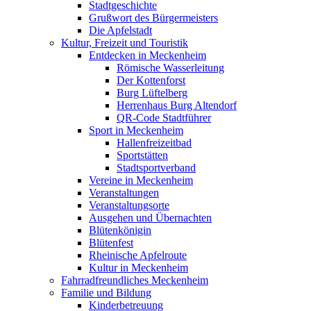
Stadtgeschichte
Grußwort des Bürgermeisters
Die Apfelstadt
Kultur, Freizeit und Touristik
Entdecken in Meckenheim
Römische Wasserleitung
Der Kottenforst
Burg Lüftelberg
Herrenhaus Burg Altendorf
QR-Code Stadtführer
Sport in Meckenheim
Hallenfreizeitbad
Sportstätten
Stadtsportverband
Vereine in Meckenheim
Veranstaltungen
Veranstaltungsorte
Ausgehen und Übernachten
Blütenkönigin
Blütenfest
Rheinische Apfelroute
Kultur in Meckenheim
Fahrradfreundliches Meckenheim
Familie und Bildung
Kinderbetreuung