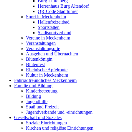
Burg Lüftelberg
Herrenhaus Burg Altendorf
QR-Code Stadtführer
Sport in Meckenheim
Hallenfreizeitbad
Sportstätten
Stadtsportverband
Vereine in Meckenheim
Veranstaltungen
Veranstaltungsorte
Ausgehen und Übernachten
Blütenkönigin
Blütenfest
Rheinische Apfelroute
Kultur in Meckenheim
Fahrradfreundliches Meckenheim
Familie und Bildung
Kinderbetreuung
Bildung
Jugendhilfe
Spaß und Freizeit
Jugendverbände und -einrichtungen
Gesellschaft und Soziales
Soziale Einrichtungen
Kirchen und religiöse Einrichtungen