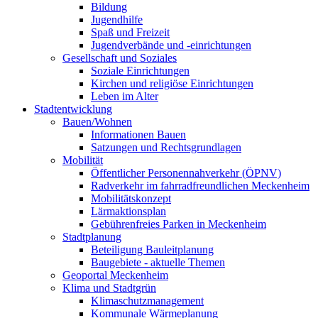
Bildung
Jugendhilfe
Spaß und Freizeit
Jugendverbände und -einrichtungen
Gesellschaft und Soziales
Soziale Einrichtungen
Kirchen und religiöse Einrichtungen
Leben im Alter
Stadtentwicklung
Bauen/Wohnen
Informationen Bauen
Satzungen und Rechtsgrundlagen
Mobilität
Öffentlicher Personennahverkehr (ÖPNV)
Radverkehr im fahrradfreundlichen Meckenheim
Mobilitätskonzept
Lärmaktionsplan
Gebührenfreies Parken in Meckenheim
Stadtplanung
Beteiligung Bauleitplanung
Baugebiete - aktuelle Themen
Geoportal Meckenheim
Klima und Stadtgrün
Klimaschutzmanagement
Kommunale Wärmeplanung