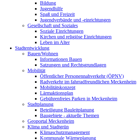
Bildung
Jugendhilfe
Spaß und Freizeit
Jugendverbände und -einrichtungen
Gesellschaft und Soziales
Soziale Einrichtungen
Kirchen und religiöse Einrichtungen
Leben im Alter
Stadtentwicklung
Bauen/Wohnen
Informationen Bauen
Satzungen und Rechtsgrundlagen
Mobilität
Öffentlicher Personennahverkehr (ÖPNV)
Radverkehr im fahrradfreundlichen Meckenheim
Mobilitätskonzept
Lärmaktionsplan
Gebührenfreies Parken in Meckenheim
Stadtplanung
Beteiligung Bauleitplanung
Baugebiete - aktuelle Themen
Geoportal Meckenheim
Klima und Stadtgrün
Klimaschutzmanagement
Kommunale Wärmeplanung