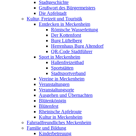
Stadtgeschichte
Grußwort des Bürgermeisters
Die Apfelstadt
Kultur, Freizeit und Touristik
Entdecken in Meckenheim
Römische Wasserleitung
Der Kottenforst
Burg Lüftelberg
Herrenhaus Burg Altendorf
QR-Code Stadtführer
Sport in Meckenheim
Hallenfreizeitbad
Sportstätten
Stadtsportverband
Vereine in Meckenheim
Veranstaltungen
Veranstaltungsorte
Ausgehen und Übernachten
Blütenkönigin
Blütenfest
Rheinische Apfelroute
Kultur in Meckenheim
Fahrradfreundliches Meckenheim
Familie und Bildung
Kinderbetreuung